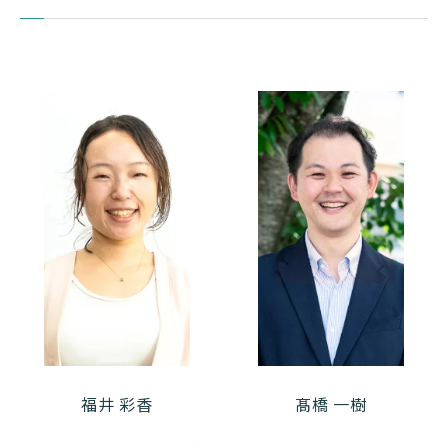
回復期リハビリテーション、機能強化型在宅療
病床機
能
養支援病院
45 床
東京都台東区
病床数
地域
福井 彩香
髙橋 一樹