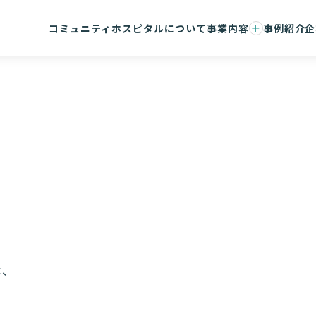
コミュニティホスピタルについて
事業内容
事例紹介
企
事業承継支援
会社概要
コンサルティング/ハンズオン支援
マネジメ
事務センター/医療DX
メンバー
は、