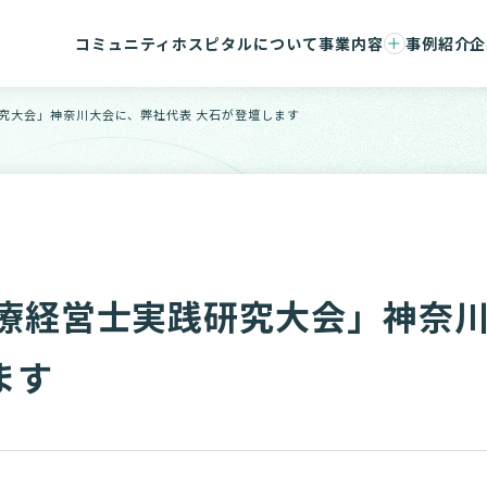
コミュニティホスピタルについて
事業内容
事例紹介
企
事業承継支援
会社概要
コンサルティング/ハンズオン支援
マネジメ
研究大会」神奈川大会に、弊社代表 大石が登壇します
事務センター/医療DX
メンバー
医療経営士実践研究大会」神奈
ます