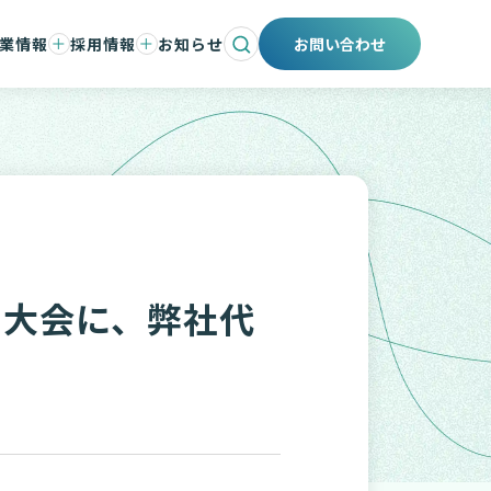
業情報
採用情報
お知らせ
お問い合わせ
会社と事業
ントメッセージ
仕事と人
紹介
職場環境と制度
募集要項
エントリー
採用ブログ
川大会に、弊社代