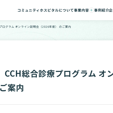
コミュニティホスピタルについて
事業内容
事例紹介
企
事業承継支援
会社概要
コンサルティング/ハンズオン支援
マネジメ
診療プログラム オンライン説明会（2026年度） のご案内
事務センター/医療DX
メンバー
開催】CCH総合診療プログラム 
のご案内