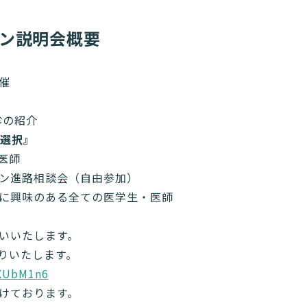
イン説明会概要
催
総診の紹介
う選択』
 医師
ンライン進路相談会（自由参加）
診に興味のある全ての医学生・医師
願いいたします。
送りいたします。
kXUbM1n6
けております。